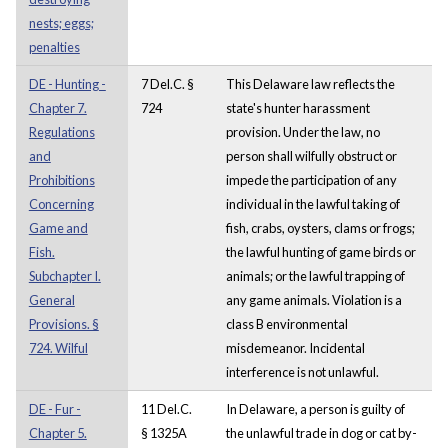
nests; eggs;
penalties
DE - Hunting -
7 Del.C. §
This Delaware law reflects the
Chapter 7.
724
state's hunter harassment
Regulations
provision. Under the law, no
and
person shall wilfully obstruct or
Prohibitions
impede the participation of any
Concerning
individual in the lawful taking of
Game and
fish, crabs, oysters, clams or frogs;
Fish.
the lawful hunting of game birds or
Subchapter I.
animals; or the lawful trapping of
General
any game animals. Violation is a
Provisions. §
class B environmental
724. Wilful
misdemeanor. Incidental
interference is not unlawful.
DE - Fur -
11 Del.C.
In Delaware, a person is guilty of
Chapter 5.
§ 1325A
the unlawful trade in dog or cat by-