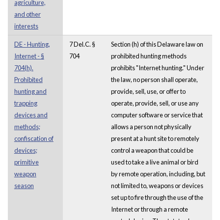
agriculture,
and other
interests
DE - Hunting,
7 Del.C. §
Section (h) of this Delaware law on
Internet - §
704
prohibited hunting methods
704(h).
prohibits "Internet hunting." Under
Prohibited
the law, no person shall operate,
hunting and
provide, sell, use, or offer to
trapping
operate, provide, sell, or use any
devices and
computer software or service that
methods;
allows a person not physically
confiscation of
present at a hunt site to remotely
devices;
control a weapon that could be
primitive
used to take a live animal or bird
weapon
by remote operation, including, but
season
not limited to, weapons or devices
set up to fire through the use of the
Internet or through a remote