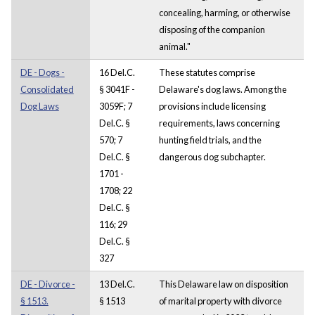
concealing, harming, or otherwise
disposing of the companion
animal."
DE - Dogs -
16 Del.C.
These statutes comprise
Consolidated
§ 3041F -
Delaware's dog laws. Among the
Dog Laws
3059F; 7
provisions include licensing
Del.C. §
requirements, laws concerning
570; 7
hunting field trials, and the
Del.C. §
dangerous dog subchapter.
1701 -
1708; 22
Del.C. §
116; 29
Del.C. §
327
DE - Divorce -
13 Del.C.
This Delaware law on disposition
§ 1513.
§ 1513
of marital property with divorce