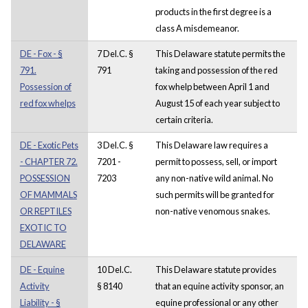
products in the first degree is a
class A misdemeanor.
DE - Fox - §
7 Del.C. §
This Delaware statute permits the
791.
791
taking and possession of the red
Possession of
fox whelp between April 1 and
red fox whelps
August 15 of each year subject to
certain criteria.
DE - Exotic Pets
3 Del.C. §
This Delaware law requires a
- CHAPTER 72.
7201 -
permit to possess, sell, or import
POSSESSION
7203
any non-native wild animal. No
OF MAMMALS
such permits will be granted for
OR REPTILES
non-native venomous snakes.
EXOTIC TO
DELAWARE
DE - Equine
10 Del.C.
This Delaware statute provides
Activity
§ 8140
that an equine activity sponsor, an
Liability - §
equine professional or any other