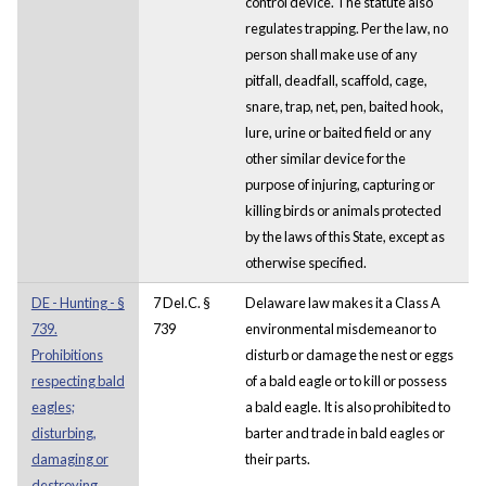
control device. The statute also
regulates trapping. Per the law, no
person shall make use of any
pitfall, deadfall, scaffold, cage,
snare, trap, net, pen, baited hook,
lure, urine or baited field or any
other similar device for the
purpose of injuring, capturing or
killing birds or animals protected
by the laws of this State, except as
otherwise specified.
DE - Hunting - §
7 Del.C. §
Delaware law makes it a Class A
739.
739
environmental misdemeanor to
Prohibitions
disturb or damage the nest or eggs
respecting bald
of a bald eagle or to kill or possess
eagles;
a bald eagle. It is also prohibited to
disturbing,
barter and trade in bald eagles or
damaging or
their parts.
destroying