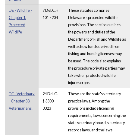
DE - Wildlife -
7 Del.C. §
These statutes comprise
Chapter 1.
101 - 204
Delaware's protected wildlife
Protected
provisions. The section outlines
Wildlife
the powers and duties of the
Department of Fish and Wildlife as
well as how funds derived from
fishing and hunting licenses may
be used. The code also explains
the procedure private parties may
take when protected wildlife
injures crops.
DE - Veterinary
24 Del.C.
These are the state's veterinary
- Chapter 33.
§ 3300 -
practice laws. Among the
Veterinarians.
3323
provisions include licensing
requirements, laws concerning the
state veterinary board, veterinary
records laws, and the laws