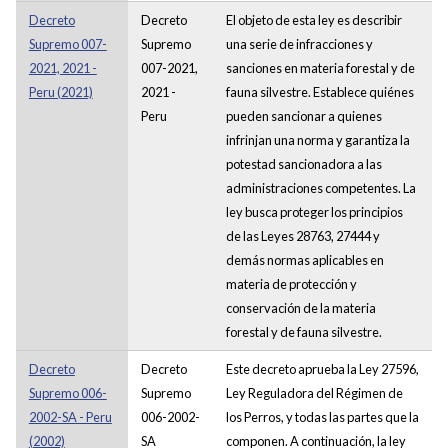
Decreto
Decreto
El objeto de esta ley es describir
Supremo 007-
Supremo
una serie de infracciones y
2021, 2021 -
007-2021,
sanciones en materia forestal y de
Peru (2021)
2021 -
fauna silvestre. Establece quiénes
Peru
pueden sancionar a quienes
infrinjan una norma y garantiza la
potestad sancionadora a las
administraciones competentes. La
ley busca proteger los principios
de las Leyes 28763, 27444 y
demás normas aplicables en
materia de protección y
conservación de la materia
forestal y de fauna silvestre.
Decreto
Decreto
Este decreto aprueba la Ley 27596,
Supremo 006-
Supremo
Ley Reguladora del Régimen de
2002-SA - Peru
006-2002-
los Perros, y todas las partes que la
(2002)
SA
componen. A continuación, la ley