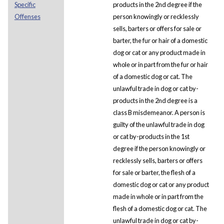
Specific
products in the 2nd degree if the
Offenses
person knowingly or recklessly
sells, barters or offers for sale or
barter, the fur or hair of a domestic
dog or cat or any product made in
whole or in part from the fur or hair
of a domestic dog or cat. The
unlawful trade in dog or cat by-
products in the 2nd degree is a
class B misdemeanor. A person is
guilty of the unlawful trade in dog
or cat by-products in the 1st
degree if the person knowingly or
recklessly sells, barters or offers
for sale or barter, the flesh of a
domestic dog or cat or any product
made in whole or in part from the
flesh of a domestic dog or cat. The
unlawful trade in dog or cat by-