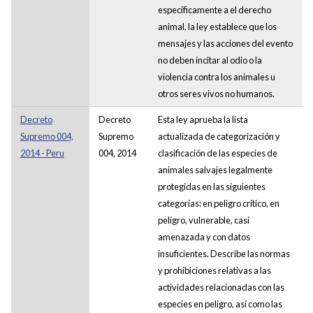
específicamente a el derecho
animal, la ley establece que los
mensajes y las acciones del evento
no deben incitar al odio o la
violencia contra los animales u
otros seres vivos no humanos.
Decreto
Decreto
Esta ley aprueba la lista
Supremo 004,
Supremo
actualizada de categorización y
2014 - Peru
004, 2014
clasificación de las especies de
animales salvajes legalmente
protegidas en las siguientes
categorías: en peligro crítico, en
peligro, vulnerable, casi
amenazada y con datos
insuficientes. Describe las normas
y prohibiciones relativas a las
actividades relacionadas con las
especies en peligro, así como las