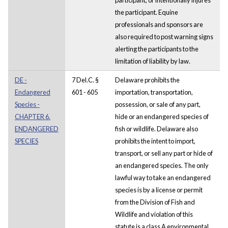
the participant. Equine
professionals and sponsors are
also required to post warning signs
alerting the participants to the
limitation of liability by law.
DE -
7 Del.C. §
Delaware prohibits the
Endangered
601 - 605
importation, transportation,
Species -
possession, or sale of any part,
CHAPTER 6.
hide or an endangered species of
ENDANGERED
fish or wildlife. Delaware also
SPECIES
prohibits the intent to import,
transport, or sell any part or hide of
an endangered species. The only
lawful way to take an endangered
species is by a license or permit
from the Division of Fish and
Wildlife and violation of this
statute is a class A environmental