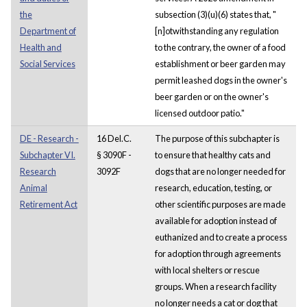
the
subsection (3)(u)(6) states that, "
Department of
[n]otwithstanding any regulation
Health and
to the contrary, the owner of a food
Social Services
establishment or beer garden may
permit leashed dogs in the owner's
beer garden or on the owner's
licensed outdoor patio."
DE - Research -
16 Del.C.
The purpose of this subchapter is
Subchapter VI.
§ 3090F -
to ensure that healthy cats and
Research
3092F
dogs that are no longer needed for
Animal
research, education, testing, or
Retirement Act
other scientific purposes are made
available for adoption instead of
euthanized and to create a process
for adoption through agreements
with local shelters or rescue
groups. When a research facility
no longer needs a cat or dog that