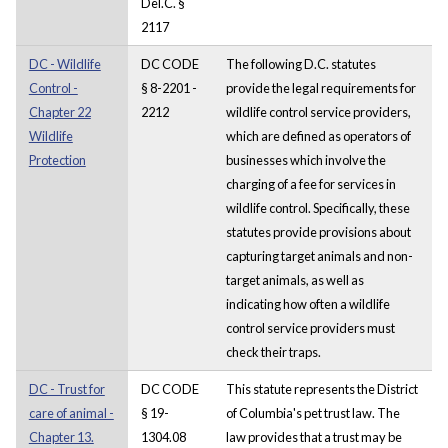
Del.C. §
2117
DC - Wildlife
DC CODE
The following D.C. statutes
Control -
§ 8-2201 -
provide the legal requirements for
Chapter 22
2212
wildlife control service providers,
Wildlife
which are defined as operators of
Protection
businesses which involve the
charging of a fee for services in
wildlife control. Specifically, these
statutes provide provisions about
capturing target animals and non-
target animals, as well as
indicating how often a wildlife
control service providers must
check their traps.
DC - Trust for
DC CODE
This statute represents the District
care of animal -
§ 19-
of Columbia's pet trust law. The
Chapter 13.
1304.08
law provides that a trust may be