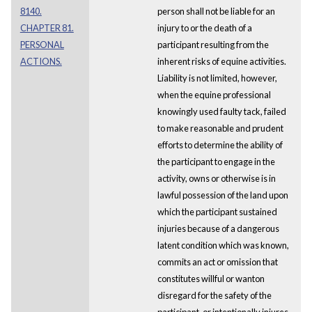
8140.
person shall not be liable for an
CHAPTER 81.
injury to or the death of a
PERSONAL
participant resulting from the
ACTIONS.
inherent risks of equine activities.
Liability is not limited, however,
when the equine professional
knowingly used faulty tack, failed
to make reasonable and prudent
efforts to determine the ability of
the participant to engage in the
activity, owns or otherwise is in
lawful possession of the land upon
which the participant sustained
injuries because of a dangerous
latent condition which was known,
commits an act or omission that
constitutes willful or wanton
disregard for the safety of the
participant, or intentionally injures