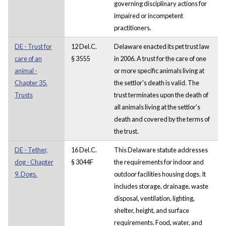
governing disciplinary actions for
impaired or incompetent
practitioners.
DE - Trust for
12 Del.C.
Delaware enacted its pet trust law
care of an
§ 3555
in 2006. A trust for the care of one
animal -
or more specific animals living at
Chapter 35.
the settlor's death is valid. The
Trusts
trust terminates upon the death of
all animals living at the settlor's
death and covered by the terms of
the trust.
DE - Tether,
16 Del.C.
This Delaware statute addresses
dog - Chapter
§ 3044F
the requirements for indoor and
9. Dogs.
outdoor facilities housing dogs. It
includes storage, drainage, waste
disposal, ventilation, lighting,
shelter, height, and surface
requirements. Food, water, and