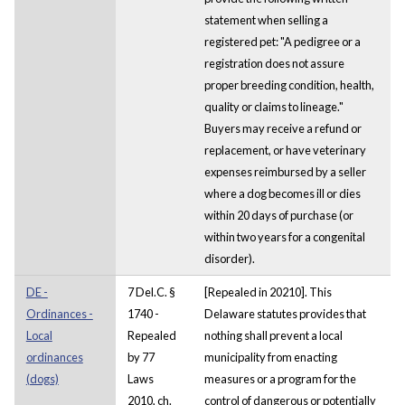
statement when selling a
registered pet: "A pedigree or a
registration does not assure
proper breeding condition, health,
quality or claims to lineage."
Buyers may receive a refund or
replacement, or have veterinary
expenses reimbursed by a seller
where a dog becomes ill or dies
within 20 days of purchase (or
within two years for a congenital
disorder).
DE -
7 Del.C. §
[Repealed in 20210]. This
Ordinances -
1740 -
Delaware statutes provides that
Local
Repealed
nothing shall prevent a local
ordinances
by 77
municipality from enacting
(dogs)
Laws
measures or a program for the
2010, ch.
control of dangerous or potentially