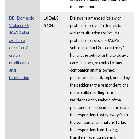
misdemeanor.
DE - Domestic
10 Del.C.
Delaware amended its law on
Violence - §
§ 1045
protection orders in domestic
1045. Relief
violence situations to include
available;
protection of pets in 2023. Per
duration of
subsection (a)(12), a court may "
orders,
[g]rant the petitioner the exclusive
modification
care, custody, or control of any
and
companion animal owned,
termination
possessed, leased, kept, or held by
the petitioner, the respondent, or a
minor child residing in the
residence or household of the
petitioner or respondent and order
the respondent to stay away from
the companion animal and forbid
the respondent from taking,
transferring, encumbering,