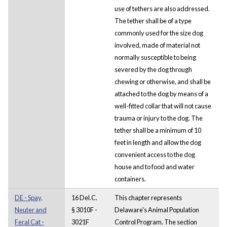
use of tethers are also addressed.
The tether shall be of a type
commonly used for the size dog
involved, made of material not
normally susceptible to being
severed by the dog through
chewing or otherwise, and shall be
attached to the dog by means of a
well-fitted collar that will not cause
trauma or injury to the dog. The
tether shall be a minimum of 10
feet in length and allow the dog
convenient access to the dog
house and to food and water
containers.
DE - Spay,
16 Del.C.
This chapter represents
Neuter and
§ 3010F -
Delaware's Animal Population
Feral Cat -
3021F
Control Program. The section