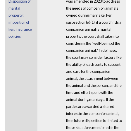
Disposition of
was amended in 2023 to address
marital
the needs of companion animals
property;
owned during marriage. Per
imposition of
susbsection (g)(1), if a court finds a
lien; insurance
companion animal is marital
policies
property, the court shall take into
considering the "well-being of the
companion animal." In doing so,
the court may consider factors like
the ability of each party to support
and care for the companion
animal, the attachment between
the animal and the person, and the
time and effort spent with the
animal during marriage. If the
parties are awarded a shared
interest in the companion animal,
then future disposition to limited to
those situations mentioned in the