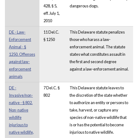
428, § 5,
dangerous dogs.
eff. July 1,
2010
DE - Law-
11 Del.C.
This Delaware statute penalizes
Enforcement
§ 1250
those who harass a law-
Animal - §
enforcement animal. The statute
1250. Offenses
states what constitutes assault in
against law-
the first and second degree
enforcement
against a law-enforcement animal.
animals
DE -
7 Del.C. §
This Delaware statute leaves to
Invasive/non-
802
the discretion of the state whether
native - § 802.
to authorize an entity or persons to
Non-native
take, harvest, or capture any
wildlife
species of non-native wildlife that
injurious to
is or has the potential to become
native wildlife,
injurious to native wildlife.