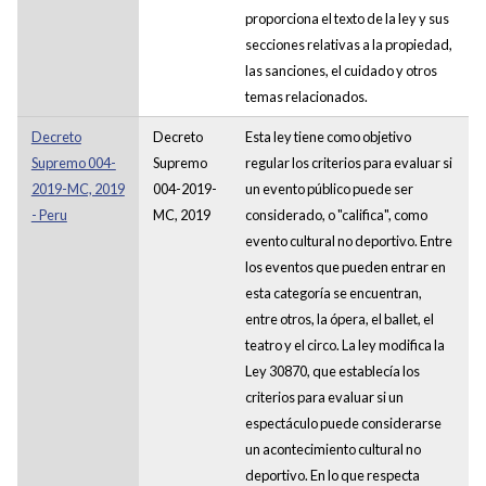
proporciona el texto de la ley y sus
secciones relativas a la propiedad,
las sanciones, el cuidado y otros
temas relacionados.
Decreto
Decreto
Esta ley tiene como objetivo
Supremo 004-
Supremo
regular los criterios para evaluar si
2019-MC, 2019
004-2019-
un evento público puede ser
- Peru
MC, 2019
considerado, o "califica", como
evento cultural no deportivo. Entre
los eventos que pueden entrar en
esta categoría se encuentran,
entre otros, la ópera, el ballet, el
teatro y el circo. La ley modifica la
Ley 30870, que establecía los
criterios para evaluar si un
espectáculo puede considerarse
un acontecimiento cultural no
deportivo. En lo que respecta