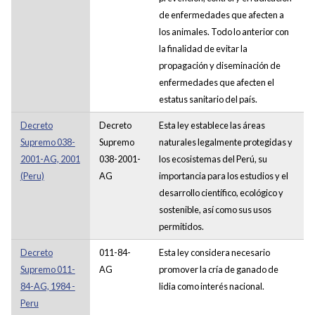
de enfermedades que afecten a
los animales. Todo lo anterior con
la finalidad de evitar la
propagación y diseminación de
enfermedades que afecten el
estatus sanitario del país.
Decreto
Decreto
Esta ley establece las áreas
Supremo 038-
Supremo
naturales legalmente protegidas y
2001-AG, 2001
038-2001-
los ecosistemas del Perú, su
(Peru)
AG
importancia para los estudios y el
desarrollo científico, ecológico y
sostenible, así como sus usos
permitidos.
Decreto
011-84-
Esta ley considera necesario
Supremo 011-
AG
promover la cría de ganado de
84-AG, 1984 -
lidia como interés nacional.
Peru