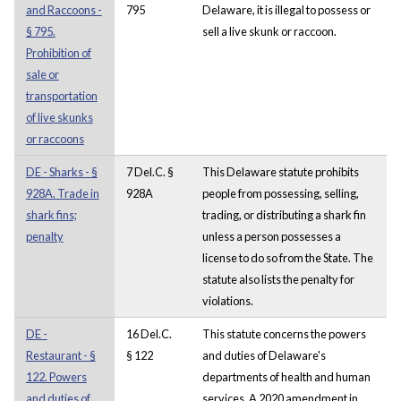
and Raccoons -
795
Delaware, it is illegal to possess or
§ 795.
sell a live skunk or raccoon.
Prohibition of
sale or
transportation
of live skunks
or raccoons
DE - Sharks - §
7 Del.C. §
This Delaware statute prohibits
928A. Trade in
928A
people from possessing, selling,
shark fins;
trading, or distributing a shark fin
penalty
unless a person possesses a
license to do so from the State. The
statute also lists the penalty for
violations.
DE -
16 Del.C.
This statute concerns the powers
Restaurant - §
§ 122
and duties of Delaware's
122. Powers
departments of health and human
and duties of
services. A 2020 amendment in