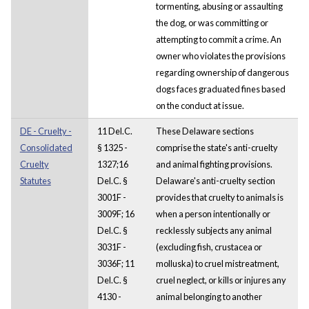
tormenting, abusing or assaulting
the dog, or was committing or
attempting to commit a crime. An
owner who violates the provisions
regarding ownership of dangerous
dogs faces graduated fines based
on the conduct at issue.
DE - Cruelty -
11 Del.C.
These Delaware sections
Consolidated
§ 1325 -
comprise the state's anti-cruelty
Cruelty
1327;16
and animal fighting provisions.
Statutes
Del.C. §
Delaware's anti-cruelty section
3001F -
provides that cruelty to animals is
3009F; 16
when a person intentionally or
Del.C. §
recklessly subjects any animal
3031F -
(excluding fish, crustacea or
3036F; 11
molluska) to cruel mistreatment,
Del.C. §
cruel neglect, or kills or injures any
4130 -
animal belonging to another