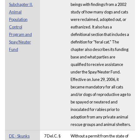
Subchapter II.
beings with findings from a 2002
Animal
study of how many dogs and cats
Population
were reclaimed, adopted out, or
Control
euthanized. It also has a
Program and
definitional section that includes a
Spay/Neuter
definition for "feral cat." The
Fund
chapter also describes its funding
base and what parties are
qualified to receive assistance
under the Spay/Neuter Fund.
Effective on June 29, 2006, it
became mandatory for all cats
and/or dogs of reproductive age to
be spayed or neutered and
inoculated for rabies prior to
adoption from any private animal
rescue groups and animal shelters.
DE - Skunks
7 Del.C. §
Without a permit from the state of