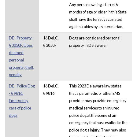
Any person owning a ferret 6
months of age or older in this State
shall have the ferret vaccinated
against rabies by a veterinarian.
DE - Property -
16 Del.C.
Dogs are considered personal
§ 3050F. Dogs
§ 3050F
property in Delaware.
deemed
personal
property; theft;
penalty
DE - Police Dog
16 Del.C.
This 2023 Delaware law states
- § 9816.
§ 9816
that a paramedic or other EMS
Emergency
provider may provide emergency
care of police
medical services to an injured
dogs
police dog at the scene of an
emergency that has resulted in the
police dog's injury. They may also