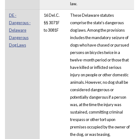
law.
DE -
16 Del.C.
These Delaware statutes
Dangerous -
§§ 3071F
comprise the state's dangerous
Delaware
to 3081F
dog laws. Among the provisions
Dangerous
includes the mandatory seizure of
Dog Laws
dogs who have chased or pursued
persons on bicycles twice in a
twelve-month period or those that
have killed or inflicted serious
injury on people or other domestic
animals. However, no dog shall be
considered dangerous or
potentially dangerous if a person
was, at the time the injury was
sustained, committing criminal
trespass or other tort upon
premises occupied by the owner of
the dog, or was teasing,