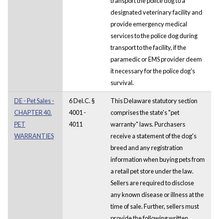
transport the police dog to a
designated veterinary facility and
provide emergency medical
services to the police dog during
transport to the facility, if the
paramedic or EMS provider deem
it necessary for the police dog's
survival.
DE - Pet Sales -
6 Del.C. §
This Delaware statutory section
CHAPTER 40.
4001 -
comprises the state's "pet
PET
4011
warranty" laws. Purchasers
WARRANTIES
receive a statement of the dog's
breed and any registration
information when buying pets from
a retail pet store under the law.
Sellers are required to disclose
any known disease or illness at the
time of sale. Further, sellers must
provide the following written