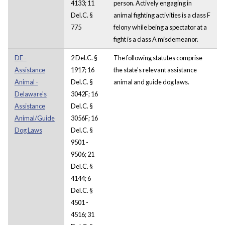
4133; 11
person. Actively engaging in
Del.C. §
animal fighting activities is a class F
775
felony while being a spectator at a
fight is a class A misdemeanor.
DE -
2 Del.C. §
The following statutes comprise
Assistance
1917; 16
the state's relevant assistance
Animal -
Del.C. §
animal and guide dog laws.
Delaware's
3042F; 16
Assistance
Del.C. §
Animal/Guide
3056F; 16
Dog Laws
Del.C. §
9501 -
9506; 21
Del.C. §
4144; 6
Del.C. §
4501 -
4516; 31