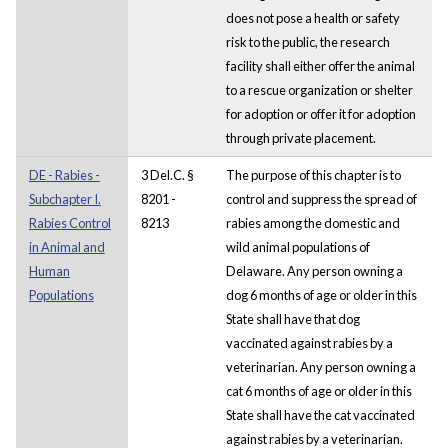
does not pose a health or safety
risk to the public, the research
facility shall either offer the animal
to a rescue organization or shelter
for adoption or offer it for adoption
through private placement.
DE - Rabies -
3 Del.C. §
The purpose of this chapter is to
Subchapter I.
8201 -
control and suppress the spread of
Rabies Control
8213
rabies among the domestic and
in Animal and
wild animal populations of
Human
Delaware. Any person owning a
Populations
dog 6 months of age or older in this
State shall have that dog
vaccinated against rabies by a
veterinarian. Any person owning a
cat 6 months of age or older in this
State shall have the cat vaccinated
against rabies by a veterinarian.