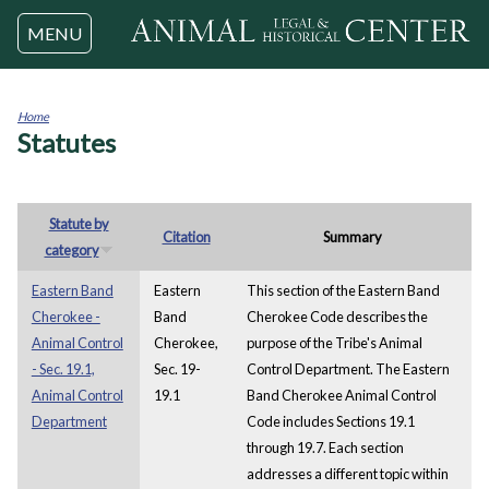
Jump to navigation
MENU
Home
Statutes
You
are
here
Statute by
Citation
Summary
category
Eastern Band
Eastern
This section of the Eastern Band
Cherokee -
Band
Cherokee Code describes the
Animal Control
Cherokee,
purpose of the Tribe's Animal
- Sec. 19.1,
Sec. 19-
Control Department. The Eastern
Animal Control
19.1
Band Cherokee Animal Control
Department
Code includes Sections 19.1
through 19.7. Each section
addresses a different topic within