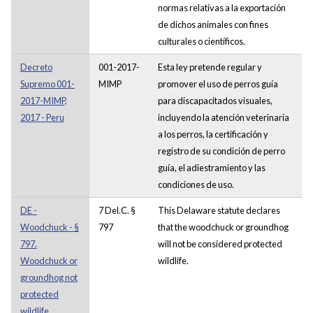
normas relativas a la exportación
de dichos animales con fines
culturales o científicos.
Decreto
001-2017-
Esta ley pretende regular y
Supremo 001-
MIMP
promover el uso de perros guía
2017-MIMP,
para discapacitados visuales,
2017 - Peru
incluyendo la atención veterinaria
a los perros, la certificación y
registro de su condición de perro
guía, el adiestramiento y las
condiciones de uso.
DE -
7 Del.C. §
This Delaware statute declares
Woodchuck - §
797
that the woodchuck or groundhog
797.
will not be considered protected
Woodchuck or
wildlife.
groundhog not
protected
wildlife