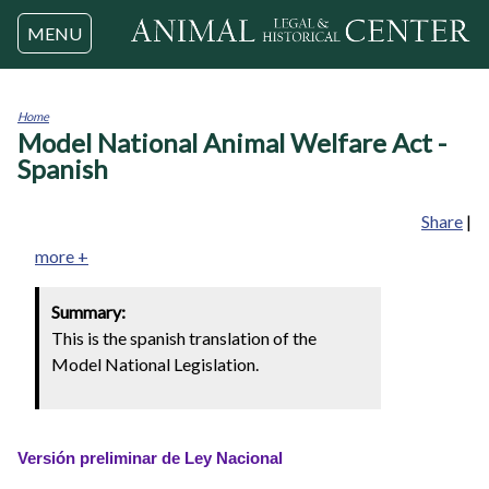
Jump to navigation
MENU
Home
Model National Animal Welfare Act -
You
are
Spanish
here
Share
|
more +
Summary:
This is the spanish translation of the
Model National Legislation.
Versión preliminar de Ley Nacional