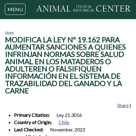
Jump to navigation
MENU
Home
MODIFICA LA LEY Nº 19.162 PARA
You
are
AUMENTAR SANCIONES A QUIENES
here
INFRINJAN NORMAS SOBRE SALUD
ANIMAL EN LOS MATADEROS O
ADULTEREN O FALSIFIQUEN
INFORMACIÓN EN EL SISTEMA DE
TRAZABILIDAD DEL GANADO Y LA
CARNE
Share
|
Primary Citation:
Ley 21.3016
Country of Origin:
Chile
Last Checked:
November, 2022