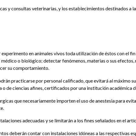
icas y consultas veterinarias, y los establecimientos destinados a l
or experimento en animales vivos toda utilización de éstos con el fin
so médico o biológico; detectar fenómenos, materias o sus efectos,
nocer su comportamiento.
odrán practicarse por personal calificado, que evitará al máximo s
a o de ciencias afines, certificados por una institución académica 
úrgicas que necesariamente importen el uso de anestesia para evit
e.
laciones adecuadas y se limitarán a los fines señalados en el artíc
tos deberán contar con instalaciones idóneas a las respectivas esp