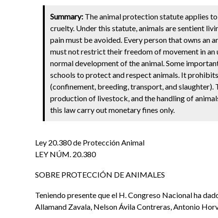
Summary:
The animal protection statute applies to 
cruelty. Under this statute, animals are sentient li
pain must be avoided. Every person that owns an an
must not restrict their freedom of movement in an unn
normal development of the animal. Some important a
schools to protect and respect animals. It prohibit
(confinement, breeding, transport, and slaughter). 
production of livestock, and the handling of animal
this law carry out monetary fines only.
Ley 20.380 de Protección Animal
LEY NÚM. 20.380
SOBRE PROTECCIÓN DE ANIMALES
Teniendo presente que el H. Congreso Nacional ha dado
Allamand Zavala, Nelson Ávila Contreras, Antonio Horv