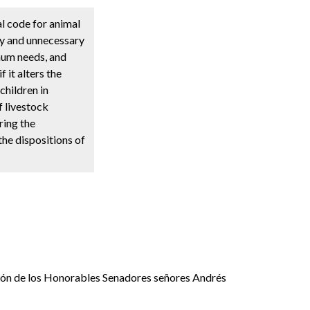
al code for animal
lly and unnecessary
mum needs, and
 it alters the
children in
f livestock
ring the
the dispositions of
ción de los Honorables Senadores señores Andrés