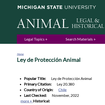
Legal Topics
Search Materials
Home
Ley de Protección Animal
You
are
here
Popular Title:
Ley de Protección Animal
Primary Citation:
Ley 20.380
Country of Origin:
Chile
Last Checked:
November, 2022
more +
Historical: