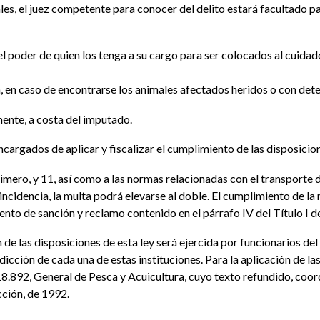
les, el juez competente para conocer del delito estará facultado pa
l poder de quien los tenga a su cargo para ser colocados al cuidado
 en caso de encontrarse los animales afectados heridos o con deter
mente, a costa del imputado.
argados de aplicar y fiscalizar el cumplimiento de las disposicion
o primero, y 11, así como a las normas relacionadas con el transport
ncidencia, la multa podrá elevarse al doble. El cumplimiento de la 
nto de sanción y reclamo contenido en el párrafo IV del Título I de
 de las disposiciones de esta ley será ejercida por funcionarios d
dicción de cada una de estas instituciones. Para la aplicación de l
18.892, General de Pesca y Acuicultura, cuyo texto refundido, coo
ción, de 1992.