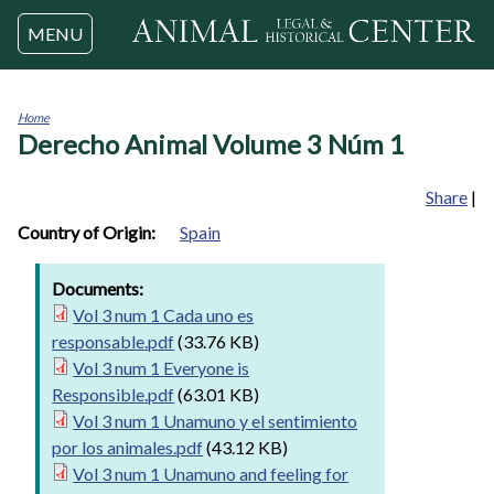
Jump to navigation
MENU
Home
Derecho Animal Volume 3 Núm 1
You
are
here
Share
|
Country of Origin:
Spain
Documents:
Vol 3 num 1 Cada uno es
responsable.pdf
(33.76 KB)
Vol 3 num 1 Everyone is
Responsible.pdf
(63.01 KB)
Vol 3 num 1 Unamuno y el sentimiento
por los animales.pdf
(43.12 KB)
Vol 3 num 1 Unamuno and feeling for