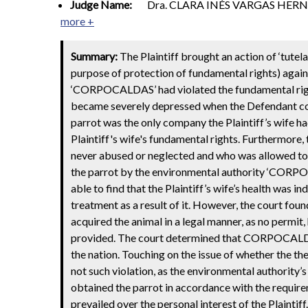
Judge Name:
Dra. CLARA INÉS VARGAS HE
more +
Summary:
The Plaintiff brought an action of ‘tutel
purpose of protection of fundamental rights) ag
‘CORPOCALDAS’ had violated the fundamental rights t
became severely depressed when the Defendant conf
parrot was the only company the Plaintiff’s wife had
Plaintiff's wife's fundamental rights. Furthermore, 
never abused or neglected and who was allowed to m
the parrot by the environmental authority ‘CORPOCAL
able to find that the Plaintiff’s wife’s health was 
treatment as a result of it. However, the court fou
acquired the animal in a legal manner, as no permit
provided. The court determined that CORPOCALDAS di
the nation. Touching on the issue of whether the th
not such violation, as the environmental authority’s
obtained the parrot in accordance with the requireme
prevailed over the personal interest of the Plaint