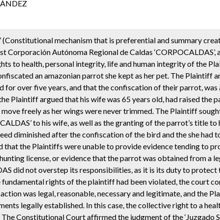
RNÁNDEZ
a’ (Constitutional mechanism that is preferential and summary crea
ainst Corporación Autónoma Regional de Caldas ‘CORPOCALDAS’, a
o health, personal integrity, life and human integrity of the Plai
iscated an amazonian parrot she kept as her pet. The Plaintiff a
 for over five years, and that the confiscation of their parrot, was 
the Plaintiff argued that his wife was 65 years old, had raised the 
ove freely as her wings were never trimmed. The Plaintiff sought 
DAS’ to his wife, as well as the granting of the parrot’s title to
indeed diminished after the confiscation of the bird and the she had 
nd that the Plaintiffs were unable to provide evidence tending to pr
, hunting license, or evidence that the parrot was obtained from a 
d not overstep its responsibilities, as it is its duty to protect 
e fundamental rights of the plaintiff had been violated, the court 
 action was legal, reasonable, necessary and legitimate, and the Pla
nts legally established. In this case, the collective right to a he
iff. The Constitutional Court affirmed the judgment of the ‘Juzgado