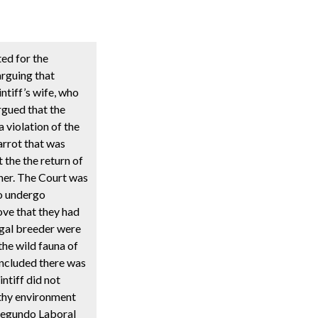
ted for the
rguing that
ntiff’s wife, who
rgued that the
a violation of the
parrot that was
the the return of
 her. The Court was
to undergo
ove that they had
legal breeder were
the wild fauna of
concluded there was
intiff did not
althy environment
 Segundo Laboral