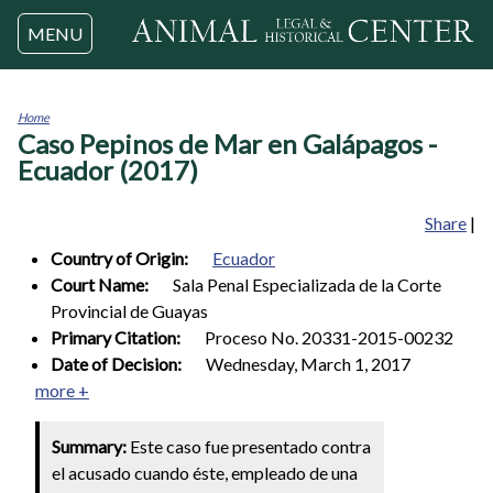
Jump to navigation
MENU
Home
Caso Pepinos de Mar en Galápagos -
You
are
Ecuador (2017)
here
Share
|
Country of Origin:
Ecuador
Court Name:
Sala Penal Especializada de la Corte
Provincial de Guayas
Primary Citation:
Proceso No. 20331-2015-00232
Date of Decision:
Wednesday, March 1, 2017
more +
Summary:
Este caso fue presentado contra
el acusado cuando éste, empleado de una