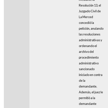
Resolución 13, el
Juzgado Civil de
La Merced
concedió la
petición, anulando
las resoluciones
administrativas y
ordenando el
archivo del
procedimiento
administrativo
sancionado
iniciado en contra
de la
demandante.
Además, el juez le
permitió a la
demandante