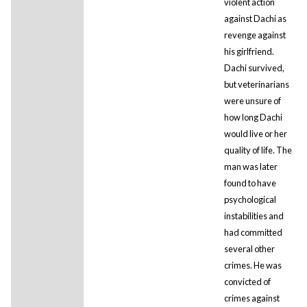
violent action
against Dachi as
revenge against
his girlfriend.
Dachi survived,
but veterinarians
were unsure of
how long Dachi
would live or her
quality of life. The
man was later
found to have
psychological
instabilities and
had committed
several other
crimes. He was
convicted of
crimes against