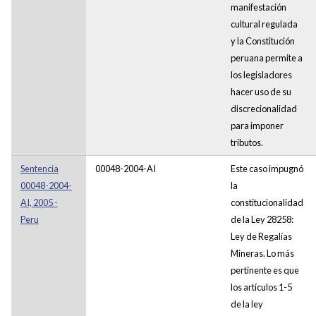
manifestación
cultural regulada
y la Constitución
peruana permite a
los legisladores
hacer uso de su
discrecionalidad
para imponer
tributos.
Sentencia
00048-2004-AI
Este caso impugnó
00048-2004-
la
AI, 2005 -
constitucionalidad
Peru
de la Ley 28258:
Ley de Regalías
Mineras. Lo más
pertinente es que
los artículos 1-5
de la ley