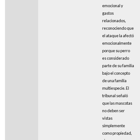
emocional y
gastos
relacionados,
reconociendo que
el ataque la afectó
emocionalmente
porque su perro
es considerado
parte de su familia
bajo el concepto
de una familia
multiespecie. El
tribunal señaló
que las mascotas
no deben ser
vistas
simplemente
como propiedad,