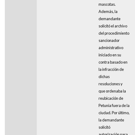
mascotas.
Además, la
demandante
solicitó el archivo
del procedimiento
sancionador
administrativo
iniciado en su
contra basado en
la infracción de
dichas
resoluciones y
que ordenaba la
reubicación de
Petunia fuera de la
ciudad. Por último,
la demandante
solicitó
autorización para