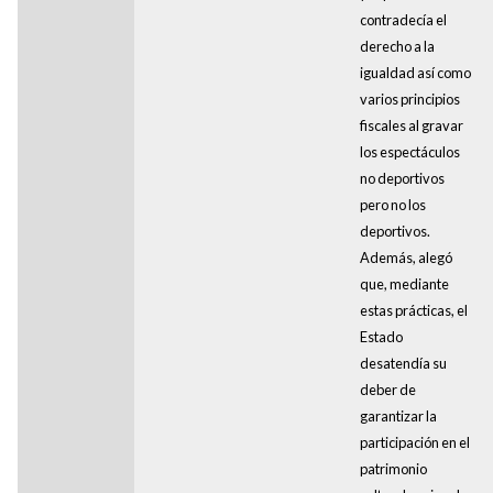
contradecía el
derecho a la
igualdad así como
varios principios
fiscales al gravar
los espectáculos
no deportivos
pero no los
deportivos.
Además, alegó
que, mediante
estas prácticas, el
Estado
desatendía su
deber de
garantizar la
participación en el
patrimonio