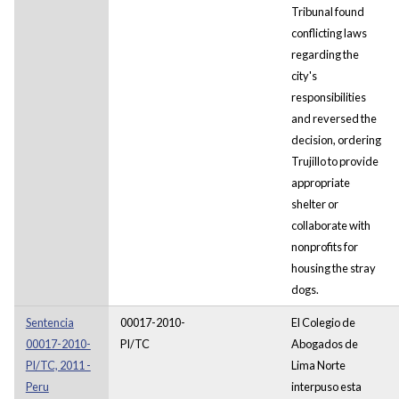
Tribunal found
conflicting laws
regarding the
city's
responsibilities
and reversed the
decision, ordering
Trujillo to provide
appropriate
shelter or
collaborate with
nonprofits for
housing the stray
dogs.
Sentencia
00017-2010-
El Colegio de
00017-2010-
PI/TC
Abogados de
PI/TC, 2011 -
Lima Norte
Peru
interpuso esta