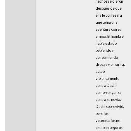
hechos se dieron
después de que
ella le confesara
que tenía una
aventura con su
amigo. El hombre
había estado
bebiendo y
consumiendo
drogas y en su ira,
actuó
violentamente
contra Dachi
como venganza
contra su novia.
Dachi sobrevivió,
pero los
veterinarios no
estaban seguros