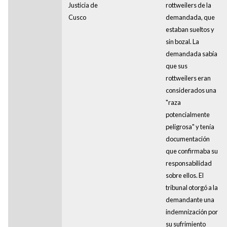
Justicia de
rottweilers de la
Cusco
demandada, que
estaban sueltos y
sin bozal. La
demandada sabía
que sus
rottweilers eran
considerados una
"raza
potencialmente
peligrosa" y tenía
documentación
que confirmaba su
responsabilidad
sobre ellos. El
tribunal otorgó a la
demandante una
indemnización por
su sufrimiento