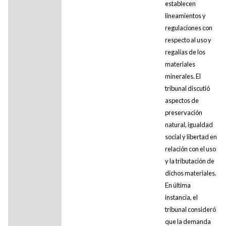
establecen
lineamientos y
regulaciones con
respecto al uso y
regalías de los
materiales
minerales. El
tribunal discutió
aspectos de
preservación
natural, igualdad
social y libertad en
relación con el uso
y la tributación de
dichos materiales.
En última
instancia, el
tribunal consideró
que la demanda