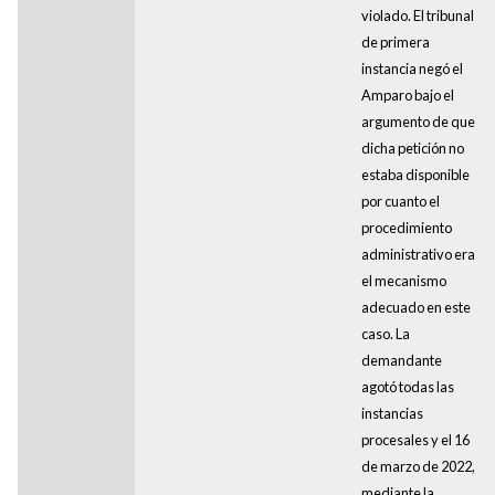
violado. El tribunal
de primera
instancia negó el
Amparo bajo el
argumento de que
dicha petición no
estaba disponible
por cuanto el
procedimiento
administrativo era
el mecanismo
adecuado en este
caso. La
demandante
agotó todas las
instancias
procesales y el 16
de marzo de 2022,
mediante la