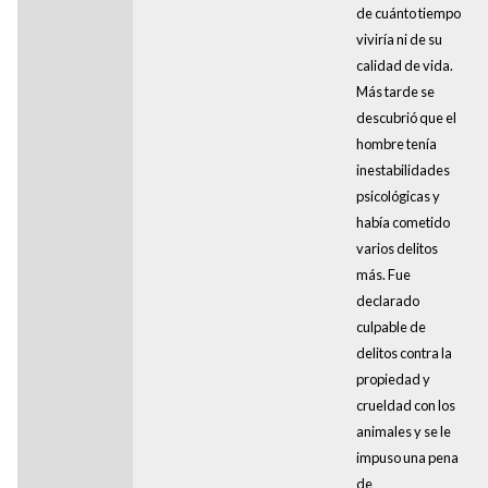
de cuánto tiempo
viviría ni de su
calidad de vida.
Más tarde se
descubrió que el
hombre tenía
inestabilidades
psicológicas y
había cometido
varios delitos
más. Fue
declarado
culpable de
delitos contra la
propiedad y
crueldad con los
animales y se le
impuso una pena
de