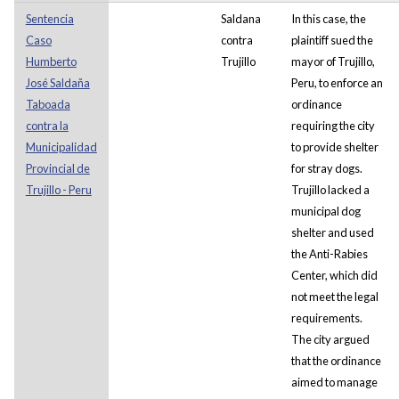
Sentencia
Saldana
In this case, the
Caso
contra
plaintiff sued the
Humberto
Trujillo
mayor of Trujillo,
José Saldaña
Peru, to enforce an
Taboada
ordinance
contra la
requiring the city
Municipalidad
to provide shelter
Provincial de
for stray dogs.
Trujillo - Peru
Trujillo lacked a
municipal dog
shelter and used
the Anti-Rabies
Center, which did
not meet the legal
requirements.
The city argued
that the ordinance
aimed to manage