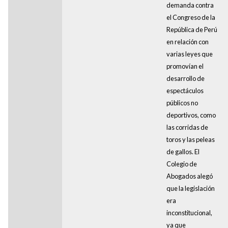
demanda contra
el Congreso de la
República de Perú
en relación con
varias leyes que
promovían el
desarrollo de
espectáculos
públicos no
deportivos, como
las corridas de
toros y las peleas
de gallos. El
Colegio de
Abogados alegó
que la legislación
era
inconstitucional,
ya que