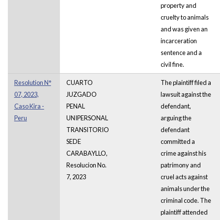
property and
cruelty to animals
and was given an
incarceration
sentence and a
civil fine.
Resolution N°
CUARTO
The plaintiff filed a
07, 2023,
JUZGADO
lawsuit against the
Caso Kira -
PENAL
defendant,
Peru
UNIPERSONAL
arguing the
TRANSITORIO
defendant
SEDE
committed a
CARABAYLLO,
crime against his
Resolucion No.
patrimony and
7, 2023
cruel acts against
animals under the
criminal code. The
plaintiff attended