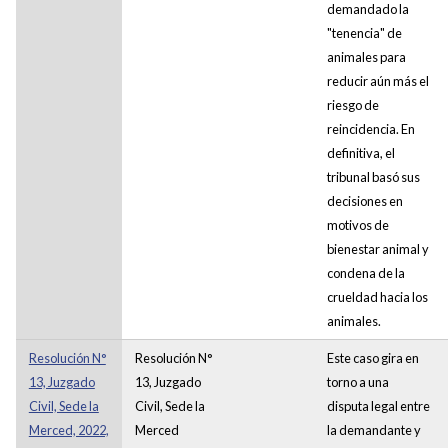
demandado la
"tenencia" de
animales para
reducir aún más el
riesgo de
reincidencia. En
definitiva, el
tribunal basó sus
decisiones en
motivos de
bienestar animal y
condena de la
crueldad hacia los
animales.
Resolución N°
Resolución N°
Este caso gira en
13, Juzgado
13, Juzgado
torno a una
Civil, Sede la
Civil, Sede la
disputa legal entre
Merced, 2022,
Merced
la demandante y