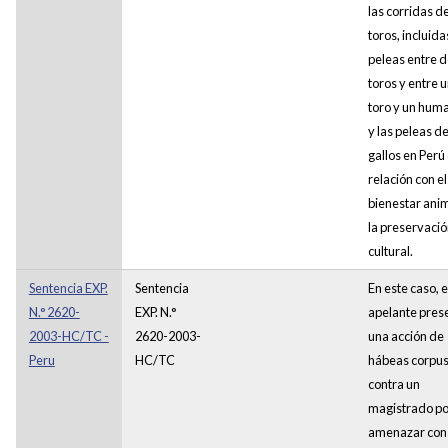
las corridas d
toros, incluida
peleas entre 
toros y entre 
toro y un hum
y las peleas d
gallos en Perú
relación con el
bienestar anim
la preservaci
cultural.
Sentencia EXP.
Sentencia
En este caso, e
N.° 2620-
EXP. N.°
apelante pres
2003-HC/TC -
2620-2003-
una acción de
Peru
HC/TC
hábeas corpu
contra un
magistrado po
amenazar con