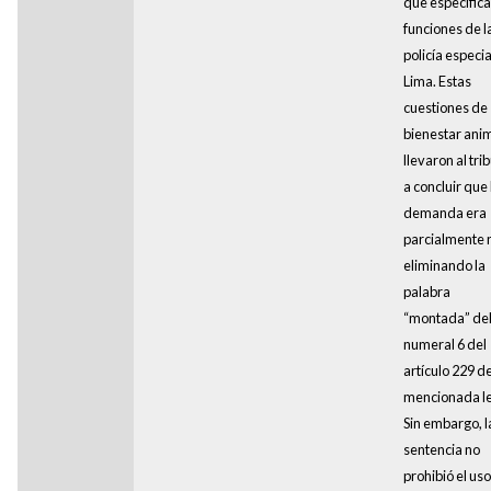
que especifica
funciones de l
policía especia
Lima. Estas
cuestiones de
bienestar ani
llevaron al tri
a concluir que 
demanda era
parcialmente n
eliminando la
palabra
“montada” de
numeral 6 del
artículo 229 de
mencionada le
Sin embargo, l
sentencia no
prohibió el us