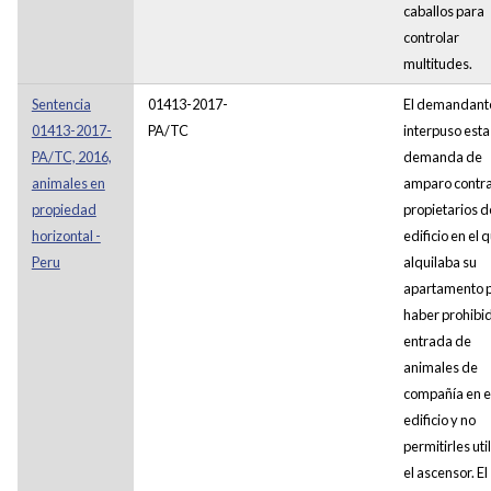
caballos para
controlar
multitudes.
Sentencia
01413-2017-
El demandant
01413-2017-
PA/TC
interpuso esta
PA/TC, 2016,
demanda de
animales en
amparo contra
propiedad
propietarios d
horizontal -
edificio en el 
Peru
alquilaba su
apartamento 
haber prohibid
entrada de
animales de
compañía en e
edificio y no
permitirles uti
el ascensor. El