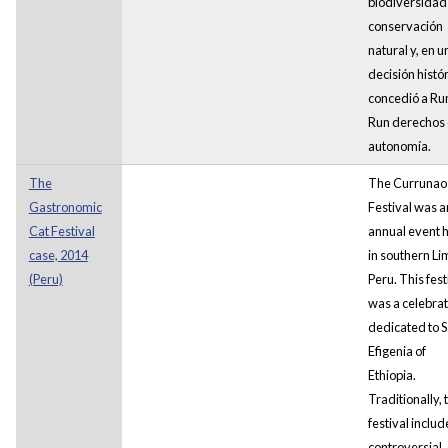
biodiversidad
conservación
natural y, en u
decisión histór
concedió a Ru
Run derechos
autonomía.
The
The Currunao
Gastronomic
Festival was a
Cat Festival
annual event 
case, 2014
in southern Li
(Peru)
Peru. This fest
was a celebrat
dedicated to 
Efigenia of
Ethiopia.
Traditionally, 
festival inclu
controversial