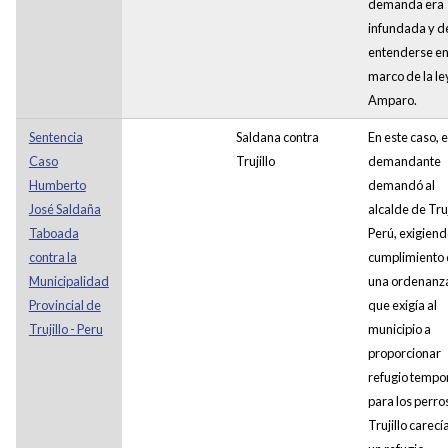
demanda era
infundada y d
entenderse en
marco de la le
Amparo.
Sentencia
Saldana contra
En este caso, e
Caso
Trujillo
demandante
Humberto
demandó al
José Saldaña
alcalde de Truj
Taboada
Perú, exigiend
contra la
cumplimiento
Municipalidad
una ordenanz
Provincial de
que exigía al
Trujillo - Peru
municipio a
proporcionar
refugio tempo
para los perro
Trujillo carecí