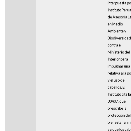
interpuesta po
Instituto Peru
de Asesoría L
en Medio
Ambiente y
Biodiversidad
contra el
Ministerio del
Interior para
impugnar una 
relativa a la po
y el uso de
caballos. El
Instituto cita l
30407, que
prescribe la
protección del
bienestar anim
ya que los cab