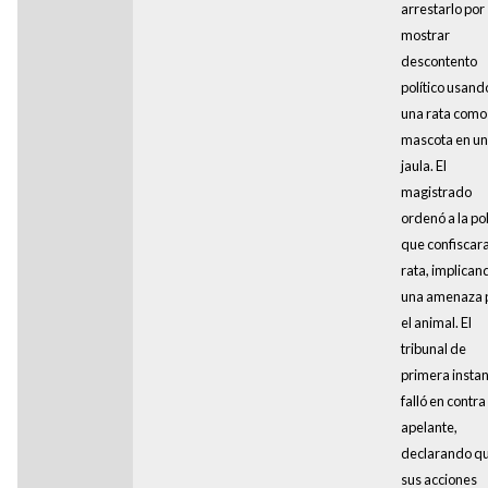
arrestarlo por
mostrar
descontento
político usand
una rata como
mascota en u
jaula. El
magistrado
ordenó a la pol
que confiscara
rata, implican
una amenaza 
el animal. El
tribunal de
primera instan
falló en contra
apelante,
declarando q
sus acciones