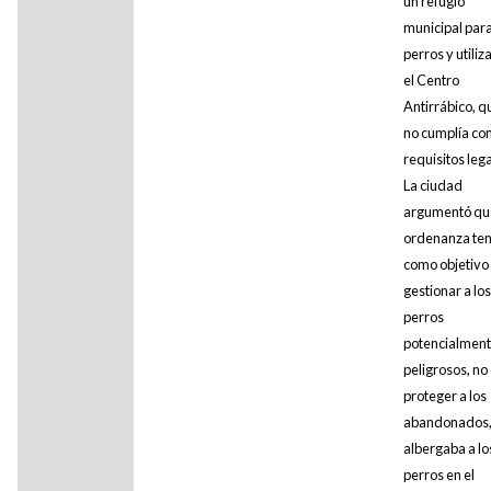
un refugio
municipal par
perros y utiliz
el Centro
Antirrábico, q
no cumplía con
requisitos lega
La ciudad
argumentó que
ordenanza ten
como objetivo
gestionar a los
perros
potencialmen
peligrosos, no
proteger a los
abandonados,
albergaba a lo
perros en el