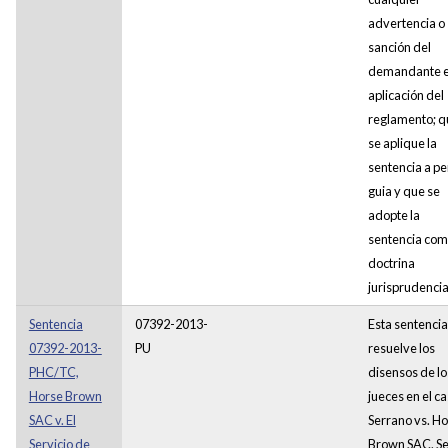
advertencia o
sanción del
demandante 
aplicación del
reglamento; q
se aplique la
sentencia a pe
guia y que se
adopte la
sentencia co
doctrina
jurisprudencia
Sentencia
07392-2013-
Esta sentencia
07392-2013-
PU
resuelve los
PHC/TC,
disensos de lo
Horse Brown
jueces en el c
SAC v. El
Serrano vs. H
Servicio de
Brown SAC. S