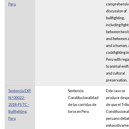
Peru
comprehensi
discussion of
bullfighting,
including fight
between two b
and between a
and a human,
cockfighting in
Peru with reg
to animal welf
and cultural
preservation.
Sentencia EXP.
Sentencia
Este caso se
N.° 00022-
Constitucionalidad
produce desp
2018-PI/TC -
de las corridas de
de que el Trib
Bullfighting,
toros en Peru
Constitucional
Peru
peruano debat
exhaustivame