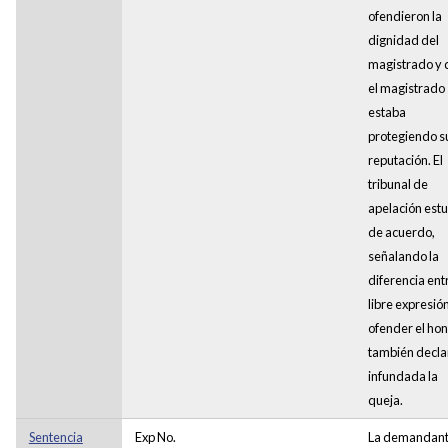
ofendieron la
dignidad del
magistrado y 
el magistrado
estaba
protegiendo s
reputación. El
tribunal de
apelación est
de acuerdo,
señalando la
diferencia entr
libre expresió
ofender el hon
también decla
infundada la
queja.
Sentencia
Exp No.
La demandant