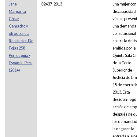
Jane
02437-2013
una mujer con
Margarita
discapacidad
Cósar
visual, presen
Camacho y
una demanda
otros contra
constitucional
Resolucion De
contra la deci
Fojas 258 -
emitida por la
Perros guia -
Quinta Sala Ci
Espanol- Peru
de la Corte
(2014)
Superior de
Justicia de Lim
15 de enero d
2013. Esta
decisión negó 
acción de am
después de q
los demanda
le negaran la
entrada a la p