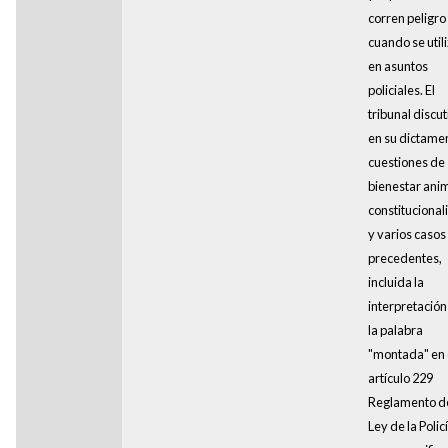
corren peligro
cuando se util
en asuntos
policiales. El
tribunal discut
en su dictame
cuestiones de
bienestar anim
constitucional
y varios casos
precedentes,
incluida la
interpretación
la palabra
"montada" en 
artículo 229
Reglamento de
Ley de la Policí