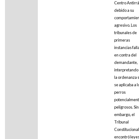
Centro Antirr
debido a su
comportamien
agresivo. Los
tribunales de
primeras
instancias fall
en contra del
demandante,
interpretando
la ordenanza 
se aplicaba a l
perros
potencialmen
peligrosos. Sin
embargo, el
Tribunal
Constitucional
encontró leye