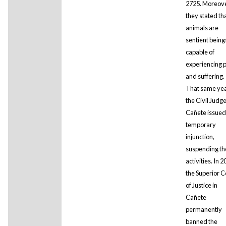
2725. Moreove
they stated th
animals are
sentient being
capable of
experiencing 
and suffering.
That same yea
the Civil Judge
Cañete issued
temporary
injunction,
suspending th
activities. In 2
the Superior C
of Justice in
Cañete
permanently
banned the