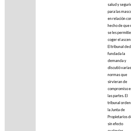
salud y segur
para las masc
en relación con
hecho de que 
se les permiti
coger el ascen
El tribunal dec
fundada la
demanda y
discutió varia
normas que
sirvieran de
compromiso e
las partes. El
tribunal orden
la Junta de
Propietarios d
sin efecto
cualquier