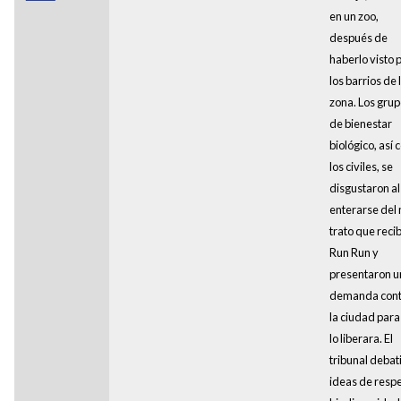
en un zoo,
después de
haberlo visto 
los barrios de 
zona. Los gru
de bienestar
biológico, así
los civiles, se
disgustaron al
enterarse del
trato que reci
Run Run y
presentaron u
demanda cont
la ciudad para
lo liberara. El
tribunal debat
ideas de respe