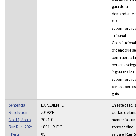
guía de la
demandante 
sus
supermercados
Tribunal
Constitucional
ordenó que se
permitiera a l
personas cieg
ingresar a los
supermercad
con sus perros
guía.
Sentencia
EXPEDIENTE
En este caso, l
Resolucion
: 04921-
ciudad de Lim
No. 11, Zorro
2021-0-
mantenía a un
Run Run, 2024
1801-JR-DC-
zorro andino
- Peru
03
salvaje, Run R