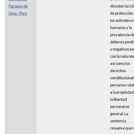
Parques de
discuten las i
Lima - Peru
de protección
los animales n
humanos y la
prevalencia de
deberes posit
y negativos p
con la natural
así como los
derechos
constitucional
peruanos rela
a la propiedad
la libertad
personal en
general. La
sentencia
resuelve que l