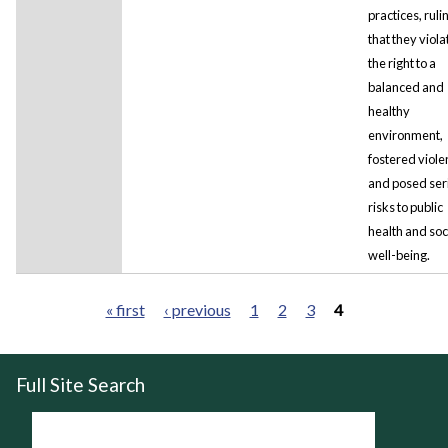
practices, ruli
that they viol
the right to a
balanced and
healthy
environment,
fostered viole
and posed ser
risks to public
health and soc
well-being.
« first
‹ previous
1
2
3
4
Pages
Full Site Search