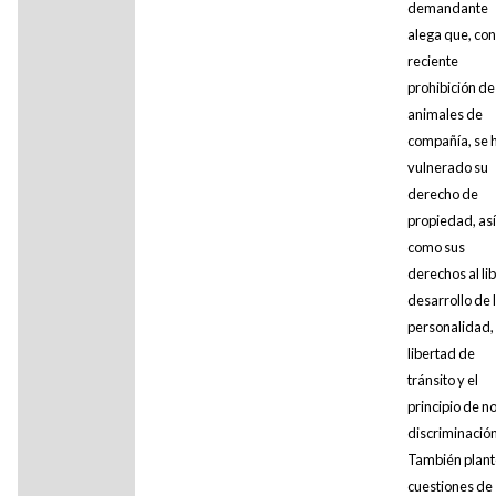
demandante
alega que, con
reciente
prohibición de
animales de
compañía, se 
vulnerado su
derecho de
propiedad, así
como sus
derechos al li
desarrollo de 
personalidad, 
libertad de
tránsito y el
principio de n
discriminación
También plan
cuestiones de