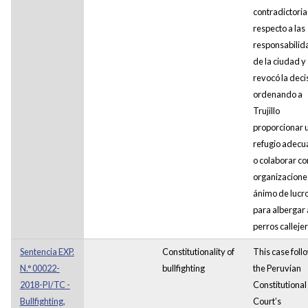
contradictoria
respecto a las
responsabilid
de la ciudad y
revocó la deci
ordenando a
Trujillo
proporcionar 
refugio adec
o colaborar co
organizaciones
ánimo de lucr
para albergar 
perros callejer
Sentencia EXP.
Constitutionality of
This case foll
N.° 00022-
bullfighting
the Peruvian
2018-PI/TC -
Constitutional
Bullfighting,
Court’s