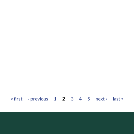
« first
‹ previous
1
2
3
4
5
next ›
last »