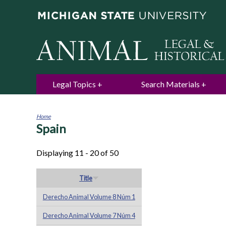
Legal Topics
Search Materials
Home
Spain
You
are
here
Displaying 11 - 20 of 50
Title
Derecho Animal Volume 8 Núm 1
Derecho Animal Volume 7 Núm 4